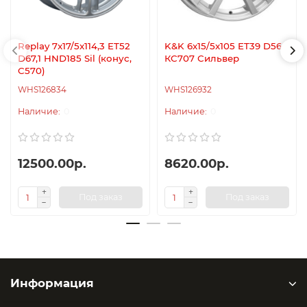
Replay 7x17/5x114,3 ET52
K&K 6x15/5x105 ET39 D56,6
D67,1 HND185 Sil (конус,
КС707 Сильвер
C570)
WHS126834
WHS126932
0
0
12500.00р.
8620.00р.
Под заказ
Под заказ
Информация