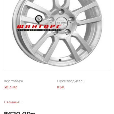
Код товара
Производитель
3013-02
K&K
0