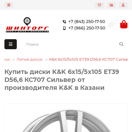
+7 (843) 250-17-50
+7 (966) 250-17-50
иски
Литые диски
K&K 6x15/5x105 ET39 D56,6 КС707 Сильве
Купить диски K&K 6x15/5x105 ET39
D56,6 КС707 Сильвер от
производителя K&K в Казани