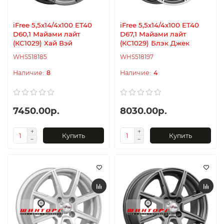
iFree 5,5x14/4x100 ET40
iFree 5,5x14/4x100 ET40
D60,1 Майами лайт
D67,1 Майами лайт
(КС1029) Хай Вэй
(КС1029) Блэк Джек
WHS518185
WHS518197
8
4
7450.00р.
8030.00р.
Купить
Купить