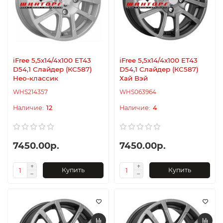
iFree 5,5x14/4x100 ET43
iFree 5,5x14/4x100 ET43
D54,1 Слайдер (КС587)
D54,1 Слайдер (КС587)
Нео-классик
Хай Вэй
WHS214357
WHS063964
12
4
7450.00р.
7450.00р.
Купить
Купить