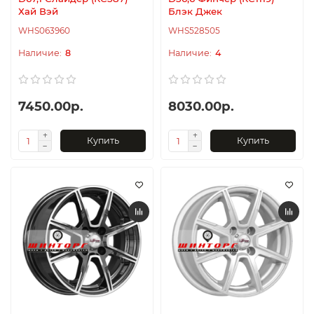
Хай Вэй
Блэк Джек
WHS063960
WHS528505
8
4
7450.00р.
8030.00р.
Купить
Купить