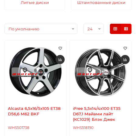
Литые диски
Штампованные диски
Alcasta 6,5x16/5x105 ET38
iFree 5,5x14/4x100 ET35
D56,6 M62 BKF
D67,1 Майами лайт
(КС1029) Блэк Джек
WHS501738
WHS518190