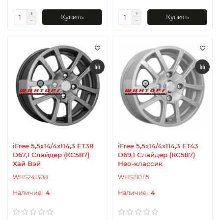
Купить
Купить
iFree 5,5x14/4x114,3 ET38
iFree 5,5x14/4x114,3 ET43
D67,1 Слайдер (КС587)
D69,1 Слайдер (КС587)
Хай Вэй
Нео-классик
WHS241308
WHS210115
4
4