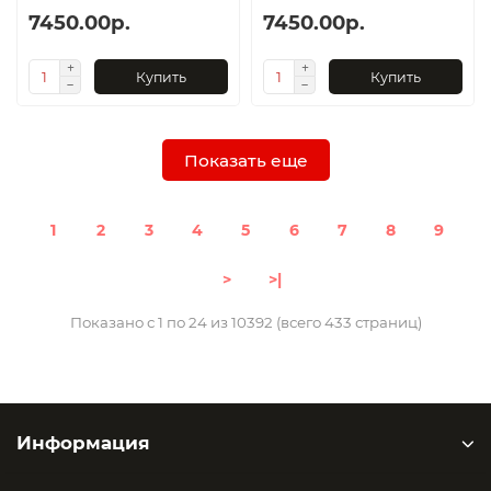
7450.00р.
7450.00р.
Купить
Купить
Показать еще
1
2
3
4
5
6
7
8
9
>
>|
Показано с 1 по 24 из 10392 (всего 433 страниц)
Информация