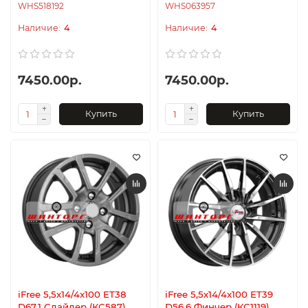
WHS518192
WHS063957
4
4
7450.00р.
7450.00р.
Купить
Купить
iFree 5,5x14/4x100 ET38
iFree 5,5x14/4x100 ET39
D67,1 Слайдер (КС587)
D56,6 Финчер (КС1119)