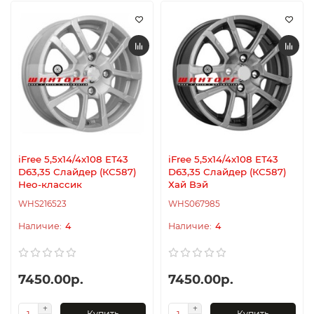
iFree 5,5x14/4x108 ET43
iFree 5,5x14/4x108 ET43
D63,35 Слайдер (КС587)
D63,35 Слайдер (КС587)
Нео-классик
Хай Вэй
WHS216523
WHS067985
4
4
7450.00р.
7450.00р.
Купить
Купить