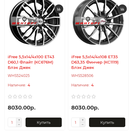
iFree 5,5x14/4x100 ET43
iFree 5,5x14/4x108 ET35
D60,1 Флайт (КС676М)
D63,35 Финчер (КС1119)
Блэк Джек
Блэк Джек
WHS524025
WHS528506
4
4
8030.00р.
8030.00р.
Купить
Купить