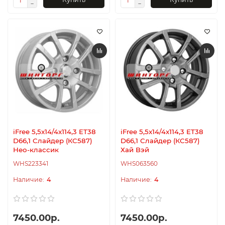
iFree 5,5x14/4x114,3 ET38
iFree 5,5x14/4x114,3 ET38
D66,1 Слайдер (КС587)
D66,1 Слайдер (КС587)
Нео-классик
Хай Вэй
WHS223341
WHS063560
4
4
7450.00р.
7450.00р.