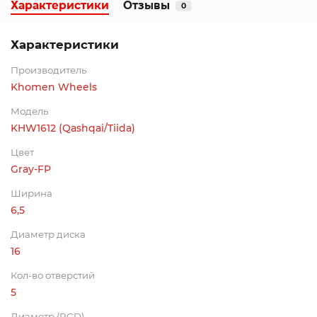
Характеристики
Отзывы
0
Характеристики
Производитель
Khomen Wheels
Модель
KHW1612 (Qashqai/Tiida)
Цвет
Gray-FP
Ширина
6,5
Диаметр диска
16
Кол-во отверстий
5
Диаметр (PCD)