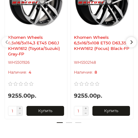
Khomen Wheels
Khomen Wheels
6,5x16/5x114,3 ET45 D60,1
6,5x16/5x108 ET50 D63,35
KHW1612 (Toyota/Suzuki)
KHW1612 (Focus) Black-FP
Gray-FP
WHS501926
WHS502148
4
8
9255.00р.
9255.00р.
Купить
Купить