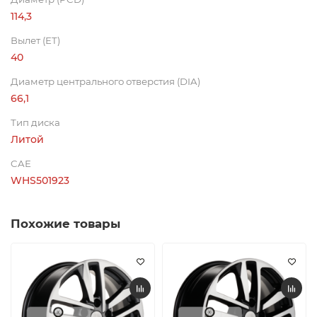
114,3
Вылет (ET)
40
Диаметр центрального отверстия (DIA)
66,1
Тип диска
Литой
CAE
WHS501923
Похожие товары