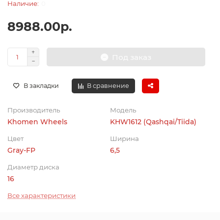
0
8988.00р.
Под заказ
В закладки
В сравнение
Производитель
Модель
Khomen Wheels
KHW1612 (Qashqai/Tiida)
Цвет
Ширина
Gray-FP
6,5
Диаметр диска
16
Все характеристики