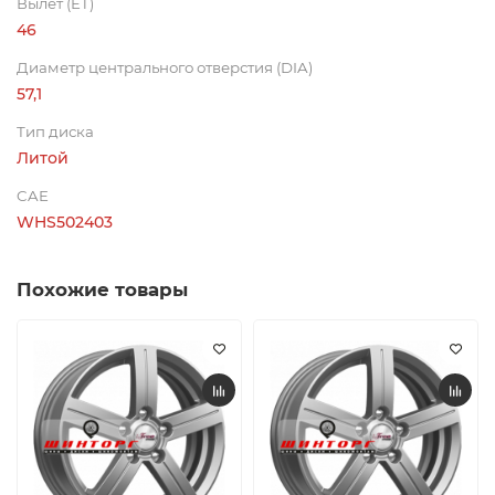
Вылет (ET)
46
Диаметр центрального отверстия (DIA)
57,1
Тип диска
Литой
CAE
WHS502403
Похожие товары