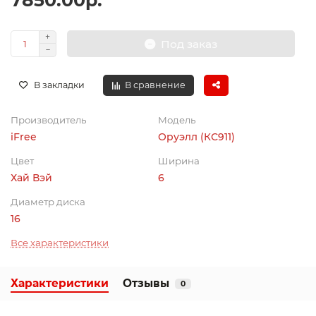
7850.00р.
Под заказ
В закладки
В сравнение
Производитель
Модель
iFree
Оруэлл (КС911)
Цвет
Ширина
Хай Вэй
6
Диаметр диска
16
Все характеристики
Характеристики
Отзывы
0