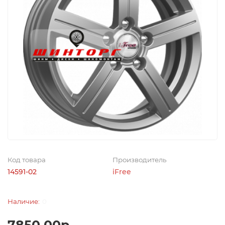
Код товара
Производитель
14591-02
iFree
0