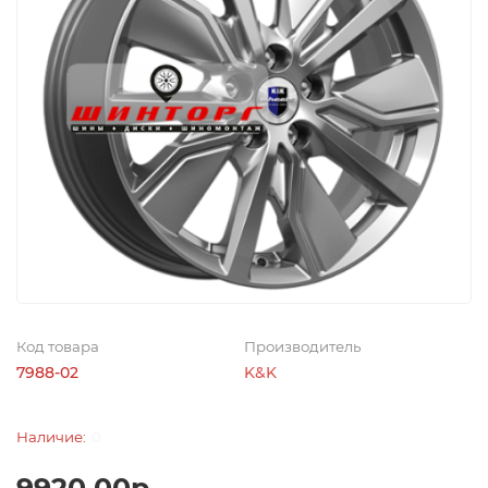
Код товара
Производитель
7988-02
K&K
0