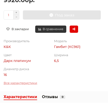
9920.00р.
Под заказ
В закладки
В сравнение
Производитель
Модель
K&K
Гамбит (КС961)
Цвет
Ширина
Дарк платинум
6,5
Диаметр диска
16
Все характеристики
Характеристики
Отзывы
0