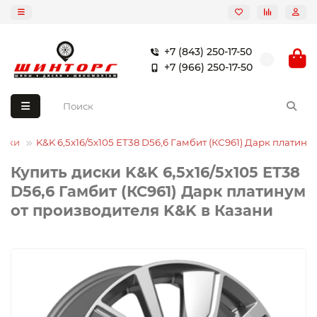
+7 (843) 250-17-50
+7 (966) 250-17-50
иски
K&K 6,5x16/5x105 ET38 D56,6 Гамбит (КС961) Дарк платину
Купить диски K&K 6,5x16/5x105 ET38
D56,6 Гамбит (КС961) Дарк платинум
от производителя K&K в Казани