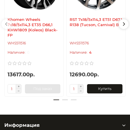
Khomen Wheels
RST 7x18/5x114,3 ET51 D67,1
7x18/5x114,3 ET35 D66,1
R138 (Tucson, Carnival) BD
KHW1809 (Koleos) Black-
FP
WHS511516
WHS511576
0
4
13617.00р.
12690.00р.
Под заказ
Купить
Информация