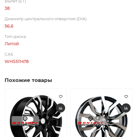
Вылет (ET)
38
Диаметр центрального отверстия (DIA)
56,6
Тип диска
Литой
CAE
WHS511478
Похожие товары