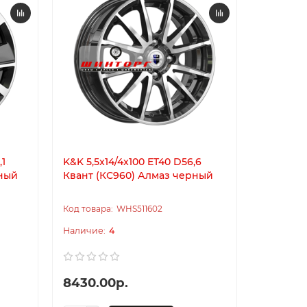
,1
K&K 5,5x14/4x100 ET40 D56,6
K&K 7x17/
рный
Квант (КС960) Алмаз черный
Севенна
Кварц
WHS511602
4
8430.00р.
12440.