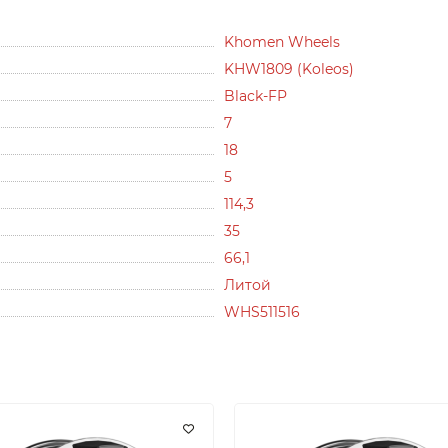
Khomen Wheels
KHW1809 (Koleos)
Black-FP
7
18
5
114,3
35
66,1
Литой
WHS511516