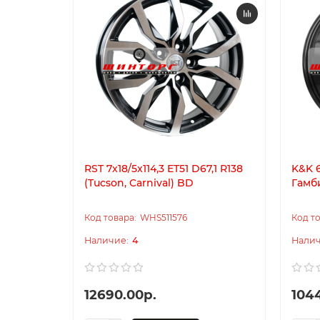
RST 7x18/5x114,3 ET51 D67,1 R138
K&K 6
(Tucson, Carnival) BD
Гамб
WHS511576
4
12690.00р.
104