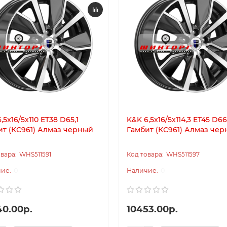
,5x16/5x110 ET38 D65,1
K&K 6,5x16/5x114,3 ET45 D66
ит (КС961) Алмаз черный
Гамбит (КС961) Алмаз че
WHS511591
WHS511597
0
0
40.00р.
10453.00р.