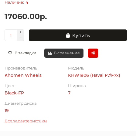
4
17060.00р.
Купить
В закладки
В сравнение
Производитель
Модель
Khomen Wheels
KHW1906 (Haval F7/F7x)
Цвет
Ширина
Black-FP
7
Диаметр диска
19
Все характеристики