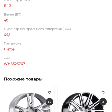
114,3
Вылет (ET)
40
Диаметр центрального отверстия (DIA)
64,1
Тип диска
Литой
CAE
WHS523767
Похожие товары