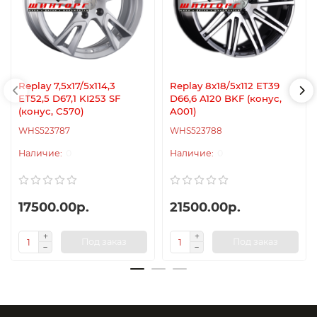
Replay 7,5x17/5x114,3
Replay 8x18/5x112 ET39
ET52,5 D67,1 KI253 SF
D66,6 A120 BKF (конус,
(конус, C570)
A001)
WHS523787
WHS523788
0
0
17500.00р.
21500.00р.
Под заказ
Под заказ