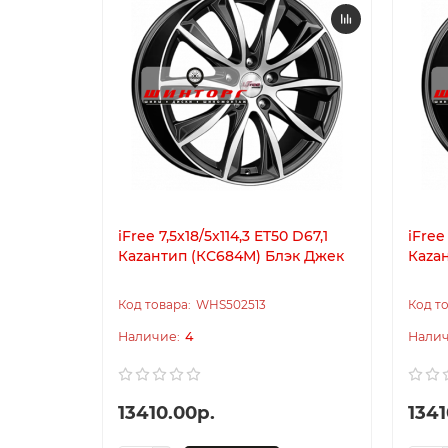
iFree 7,5x18/5x114,3 ET50 D67,1
iFree
Каzантип (КС684М) Блэк Джек
Каzа
WHS502513
4
13410.00р.
1341