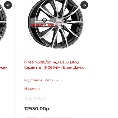
iFree 7,5x18/5x114,3 ET35 D67,1
K&K 7,5x1
Джек
Каzантип (КС684М) Блэк Джек
Меренге
черный
WHS502516
0
12930.00р.
12340.