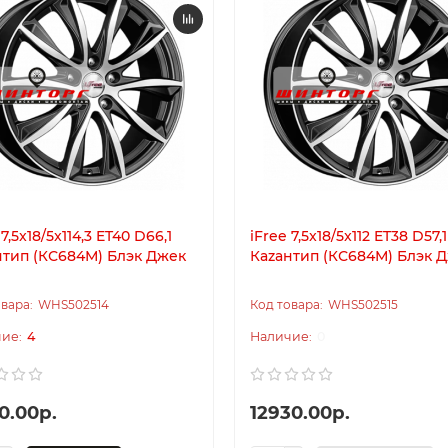
 7,5x18/5x114,3 ET40 D66,1
iFree 7,5x18/5x112 ET38 D57,1
нтип (КС684М) Блэк Джек
Каzантип (КС684М) Блэк 
WHS502514
WHS502515
4
0
0.00р.
12930.00р.