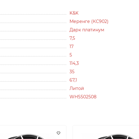
K&K
Меренге (КС902)
Дарк платинум
7,5
17
5
114,3
35
67,1
Литой
WHS502508