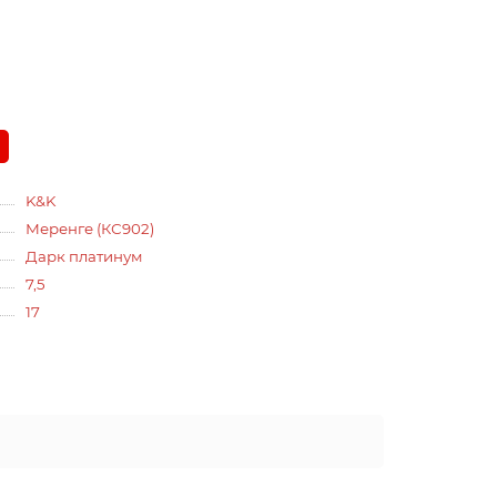
K&K
Меренге (КС902)
Дарк платинум
7,5
17