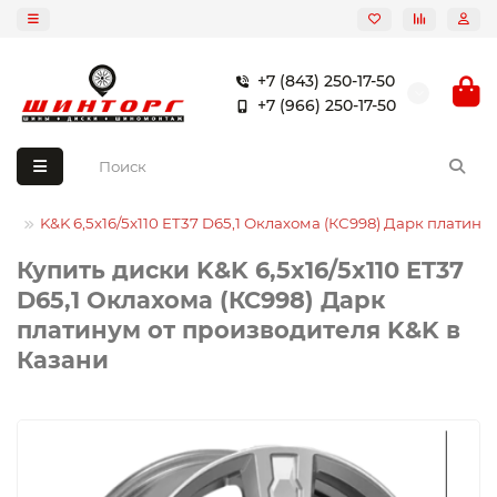
+7 (843) 250-17-50
+7 (966) 250-17-50
ки
K&K 6,5x16/5x110 ET37 D65,1 Оклахома (КС998) Дарк платину
Купить диски K&K 6,5x16/5x110 ET37
D65,1 Оклахома (КС998) Дарк
платинум от производителя K&K в
Казани