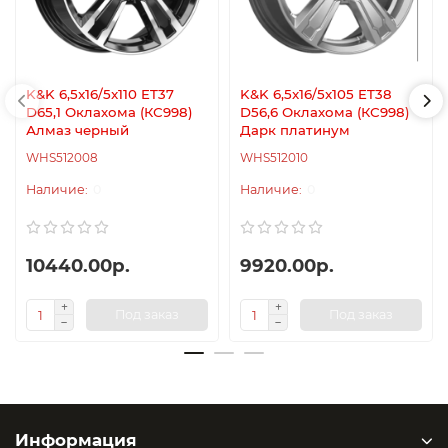
K&K 6,5x16/5x110 ET37
K&K 6,5x16/5x105 ET38
D65,1 Оклахома (КС998)
D56,6 Оклахома (КС998)
Алмаз черный
Дарк платинум
WHS512008
WHS512010
0
0
10440.00р.
9920.00р.
Под заказ
Под заказ
Информация