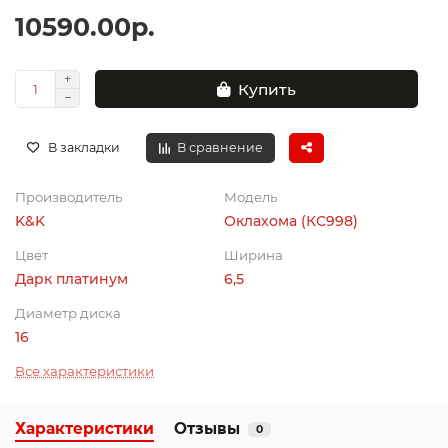
10590.00р.
Купить
В закладки
В сравнение
Производитель
Модель
K&K
Оклахома (КС998)
Цвет
Ширина
Дарк платинум
6,5
Диаметр диска
16
Все характеристики
Характеристики
Отзывы
0