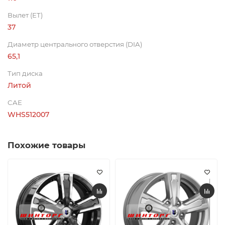
Вылет (ET)
37
Диаметр центрального отверстия (DIA)
65,1
Тип диска
Литой
CAE
WHS512007
Похожие товары