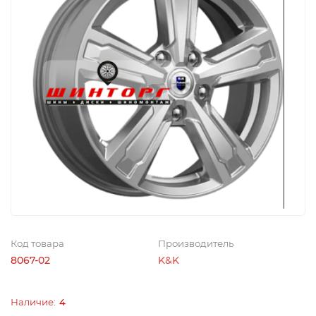
Код товара
Производитель
8067-02
K&K
4