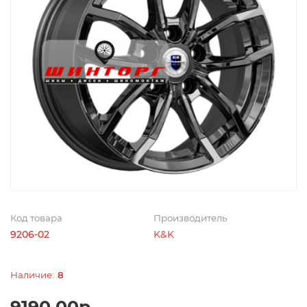
Код товара
Производитель
9206-02
K&K
8