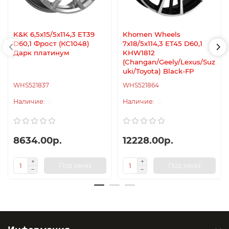
K&K 6,5x15/5x114,3 ET39
Khomen Wheels
D60,1 Фрост (КС1048)
7x18/5x114,3 ET45 D60,1
Дарк платинум
KHW1812
(Changan/Geely/Lexus/Suz
uki/Toyota) Black-FP
WHS521837
WHS521864
0
0
8634.00р.
12228.00р.
Под заказ
Под заказ