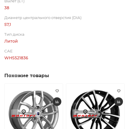
Вылет (ET)
38
Диаметр центрального отверстия (DIA)
57,1
Тип диска
Литой
CAE
WHS521836
Похожие товары