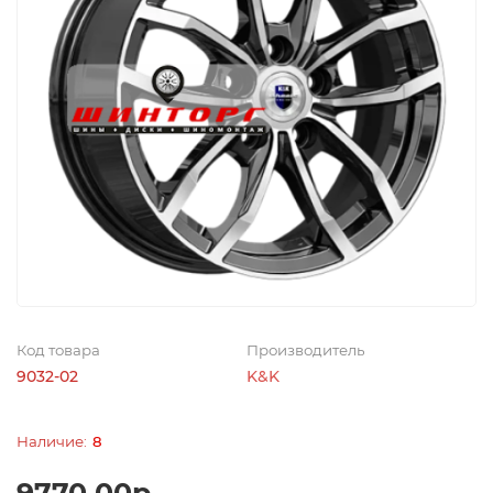
Код товара
Производитель
9032-02
K&K
8