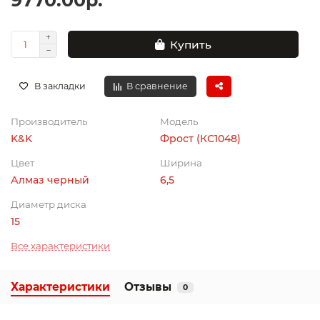
9770.00р.
Купить
В закладки
В сравнение
Производитель
Модель
K&K
Фрост (КС1048)
Цвет
Ширина
Алмаз черный
6,5
Диаметр диска
15
Все характеристики
Характеристики
Отзывы
0