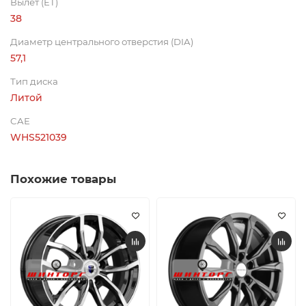
Вылет (ET)
38
Диаметр центрального отверстия (DIA)
57,1
Тип диска
Литой
CAE
WHS521039
Похожие товары