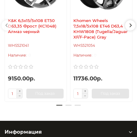
K&K 6,5x15/5x108 ET50
Khomen Wheels
D63,35 Фрост (КС1048)
7,5x18/5x108 ET46 D63,4
Алмаз черный
KHW1808 (Tugella/Jaguar
XF/F-Pace) Gray
WHS521041
WHS521054
0
0
9150.00р.
11736.00р.
Под заказ
Под заказ
Информация