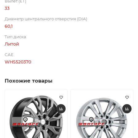
Вылет (ET)
33
Диаметр центрального отверстия (DIA)
60,1
Тип диска
Литой
CAE
WHS520370
Похожие товары