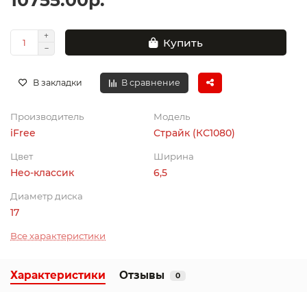
10755.00р.
Купить
В закладки
В сравнение
Производитель
Модель
iFree
Страйк (КС1080)
Цвет
Ширина
Нео-классик
6,5
Диаметр диска
17
Все характеристики
Характеристики
Отзывы
0