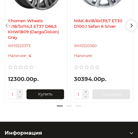
Khomen Wheels
MAK 8x18/6x139,7 ET30
7x18/5x114,3 ET37 D66,5
D100,1 Safari 6 Silver
KHW1809 (Dargo/Jolion)
Gray
WHS520373
WHS520560
4
0
12300.00р.
30394.00р.
Купить
Под заказ
Информация