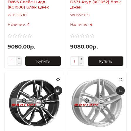
D66,6 Спейс-Нидл
D57,1 Азур (КС1052) Блэк
(КС1000) Блэк Джек
Джек
WHS516061
WHS519619
4
4
9080.00р.
9080.00р.
Купить
Купить