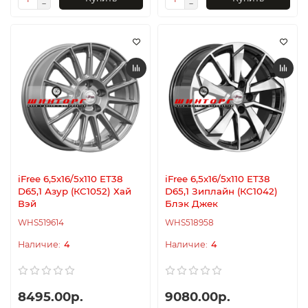
iFree 6,5x16/5x110 ET38
iFree 6,5x16/5x110 ET38
D65,1 Азур (КС1052) Хай
D65,1 Зиплайн (КС1042)
Вэй
Блэк Джек
WHS519614
WHS518958
4
4
8495.00р.
9080.00р.