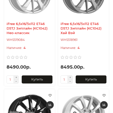
iFree 6,5x16/5x112 ET46
iFree 6,5x16/5x112 ET46
D57,1 Зиплайн (КС1042)
D57,1 Зиплайн (КС1042)
Нео-классик
Хай Вэй
WHS519084
WHS518961
4
4
8490.00р.
8495.00р.
Купить
Купить