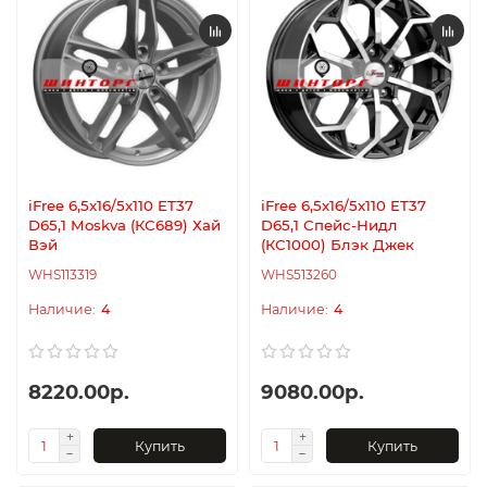
iFree 6,5x16/5x110 ET37
iFree 6,5x16/5x110 ET37
D65,1 Moskva (КС689) Хай
D65,1 Спейс-Нидл
Вэй
(КС1000) Блэк Джек
WHS113319
WHS513260
4
4
8220.00р.
9080.00р.
Купить
Купить