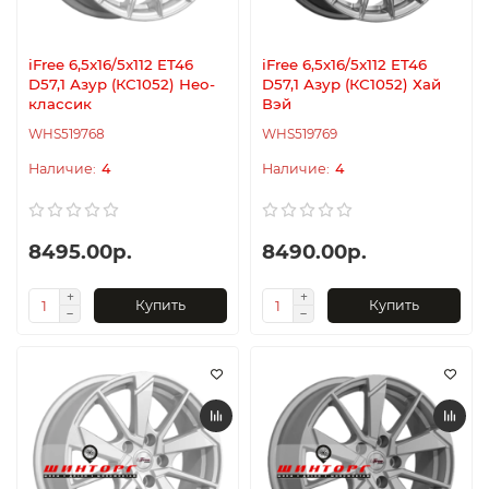
iFree 6,5x16/5x112 ET46
iFree 6,5x16/5x112 ET46
D57,1 Азур (КС1052) Нео-
D57,1 Азур (КС1052) Хай
классик
Вэй
WHS519768
WHS519769
4
4
8495.00р.
8490.00р.
Купить
Купить