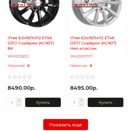
iFree 6,5x16/5x112 ET46
iFree 6,5x16/5x112 ET46
D57,1 Скайрим (КС907)
D57,1 Скайрим (КС907)
BK
Нео-классик
WHS525852
WHS500707
8
8
8490.00р.
8495.00р.
Купить
Купить
Показать еще