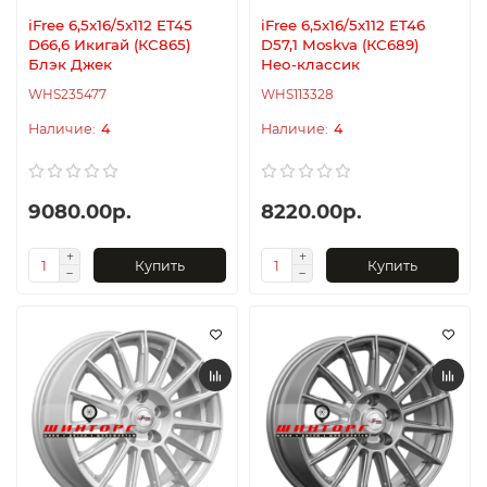
iFree 6,5x16/5x112 ET45
iFree 6,5x16/5x112 ET46
D66,6 Икигай (КС865)
D57,1 Moskva (КС689)
Блэк Джек
Нео-классик
WHS235477
WHS113328
4
4
9080.00р.
8220.00р.
Купить
Купить