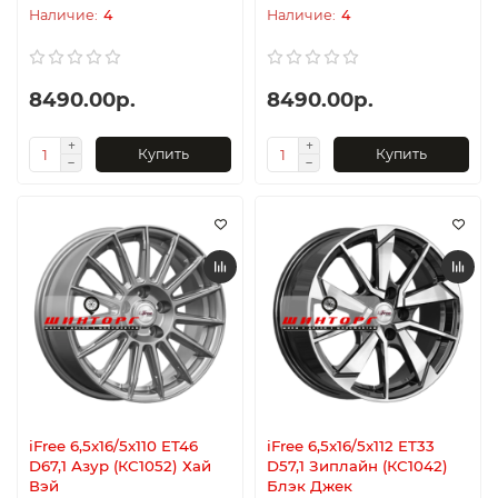
4
4
8490.00р.
8490.00р.
Купить
Купить
iFree 6,5x16/5x110 ET46
iFree 6,5x16/5x112 ET33
D67,1 Азур (КС1052) Хай
D57,1 Зиплайн (КС1042)
Вэй
Блэк Джек