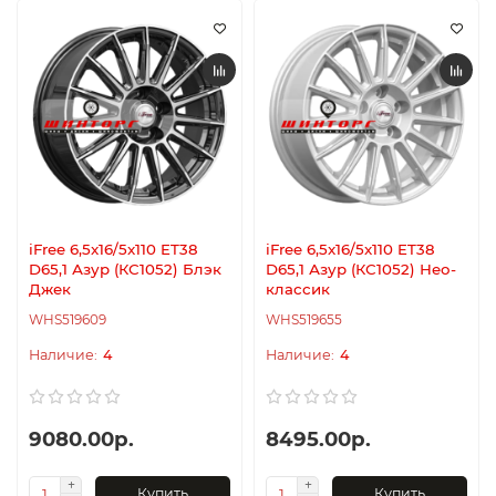
iFree 6,5x16/5x110 ET38
iFree 6,5x16/5x110 ET38
D65,1 Азур (КС1052) Блэк
D65,1 Азур (КС1052) Нео-
Джек
классик
WHS519609
WHS519655
4
4
9080.00р.
8495.00р.
Купить
Купить