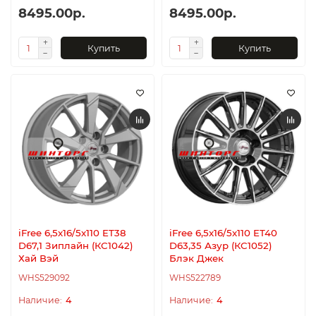
8495.00р.
8495.00р.
Купить
Купить
iFree 6,5x16/5x110 ET38
iFree 6,5x16/5x110 ET40
D67,1 Зиплайн (КС1042)
D63,35 Азур (КС1052)
Хай Вэй
Блэк Джек
WHS529092
WHS522789
4
4