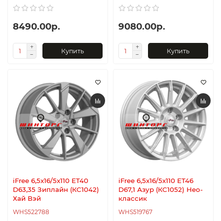
8490.00р.
9080.00р.
Купить
Купить
iFree 6,5x16/5x110 ET40
iFree 6,5x16/5x110 ET46
D63,35 Зиплайн (КС1042)
D67,1 Азур (КС1052) Нео-
Хай Вэй
классик
WHS522788
WHS519767